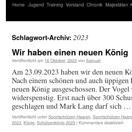
Home
Jugend
Training
Vorstand
Chronik
Majestäten
2023
Schlagwort-Archiv:
Wir haben einen neuen König
Veröffentlicht am
16 Oktober, 2023
von
Samuel
Am 23.09.2023 haben wir den neuen Kö
Nach einem schönen und auch üppigen 
neuen König ausgeschossen. Der Vogel 
widerspenstig. Erst nach über 300 Schus
geschlagen und Mark Lang darf sich 
Veröffentlicht unter
Sportschützen Haaren
,
Sportschützen Haare
für
2023
,
König
,
Schützenkönig 2023
|
Kommentare deaktiviert
Wir